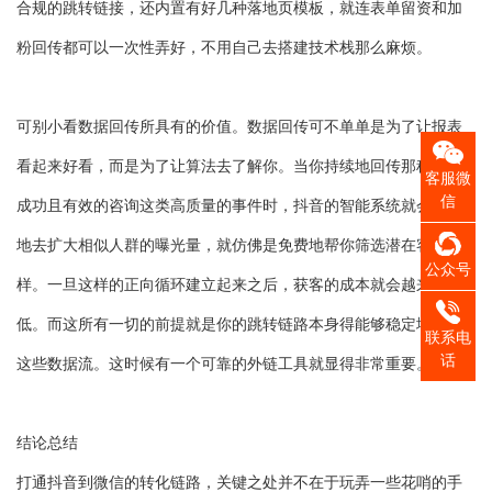
合规的跳转链接，还内置有好几种落地页模板，就连表单留资和加
粉回传都可以一次性弄好，不用自己去搭建技术栈那么麻烦。
可别小看数据回传所具有的价值。数据回传可不单单是为了让报表
看起来好看，而是为了让算法去了解你。当你持续地回传那种加微
客服微
信
成功且有效的咨询这类高质量的事件时，抖音的智能系统就会自动
地去扩大相似人群的曝光量，就仿佛是免费地帮你筛选潜在客户一
公众号
样。一旦这样的正向循环建立起来之后，获客的成本就会越来越
低。而这所有一切的前提就是你的跳转链路本身得能够稳定地承载
联系电
话
这些数据流。这时候有一个可靠的外链工具就显得非常重要。
结论总结
打通抖音到微信的转化链路，关键之处并不在于玩弄一些花哨的手