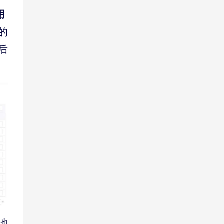
用
的
后
地