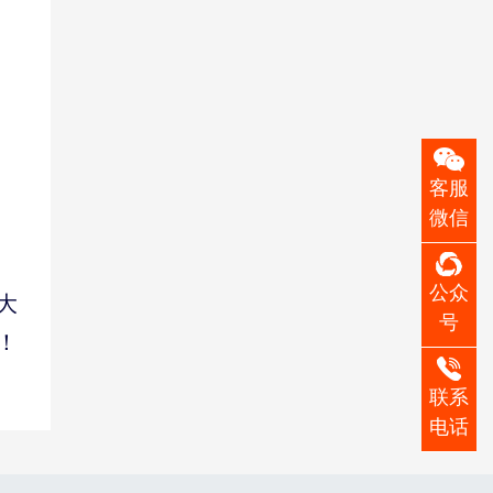
客服
微信
公众
大
号
！
联系
电话