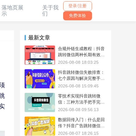
登录/注册
落地页展
关于我
示
们
免费体验
最新文章
合规外链生成教程：抖音
跳转微信两种长期有效方
法附代码
2026-08-08 18:03:25
抖音跳转微信失败排查：
七个原因与解决完整手把
须
手详细教程
2026-08-08 15:09:45
跳
零技术实现抖音跳转微
信：三种方法手把手完整
实
实操教程详解
2026-08-08 09:56:13
数据回传入门：什么是回
传？抖音广告跳转微信完
整实现方法
2026-08-07 18:26:15